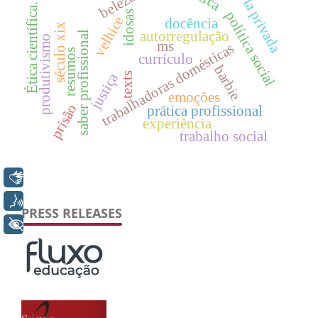
escola privada
beleza
Ética científica.
idosas
política social
velhice
docência
século xix
autorregulação
saber profissional
produtivismo
ms
trabalhadoras domésticas
resumos
currículo
barbie
justiça
texts
emoções
prisão
prática profissional
experiência
trabalho social
Libras
Voz
PRESS RELEASES
+ Acessibilidade